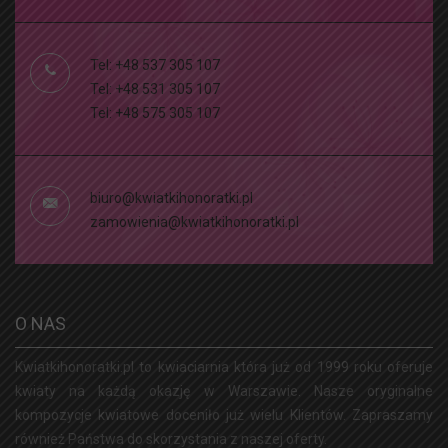
Tel: +48 537 305 107
Tel: +48 531 305 107
Tel: +48 575 305 107
biuro@kwiatkihonoratki.pl
zamowienia@kwiatkihonoratki.pl
O NAS
Kwiatkihonoratki.pl to kwiaciarnia która już od 1999 roku oferuje
kwiaty na każdą okazję w Warszawie. Nasze oryginalne
kompozycje kwiatowe doceniło już wielu Klientów. Zapraszamy
również Państwa do skorzystania z naszej oferty.