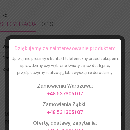
SPECYFIKACJA
OPIS
Wymiary
Brak danych
Dziękujemy za zainteresowanie produktem
Dostępność
Maj – Październik
Uprzejmie prosimy o kontakt telefoniczny przed zakupem,
sprawdzimy czy wybrane kwiaty są już dostępne,
Kolor
Biały, Fioletowy, Niebieski, Różowy
przyśpieszymy realizację, lub zwyczajnie doradzimy.
Zamówienia Warszawa:
+48 537305107
Zamówienia Ząbki:
+48 531305107
MOŻESZ BYĆ ZAINTERESOWANY RÓWNIEŻ TYMI
PRODUKTAMI
Oferty, dostawy, zapytania: