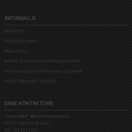
INFORMACJE
Moje konto
Regulamin sklepu
Mapa strony
Bukiety okolicznościowe Warszawa Wola
Wieńce pogrzebowe Warszawa Targówek
Kwiaty Warszawa Targówek
DANE KONTAKTOWE
“Honoratka” Maria Hermanowicz
05-091 Ząbki ul. Wronia 7
NIP: 125 054 3363