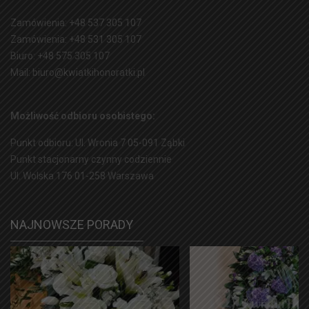
Zamówienia: +48 537 305 107
Zamówienia: +48 531 305 107
Biuro: +48 575 305 107
Mail: biuro@kwiatkihonoratki.pl
Możliwość odbioru osobistego:
Punkt odbioru: Ul. Wronia 7 05-091 Ząbki
Punkt stacjonarny czynny codziennie
Ul. Wolska 176 01-258 Warszawa
NAJNOWSZE PORADY